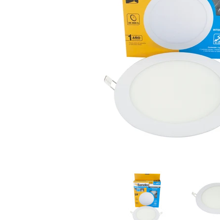
Empotrado 12w Redondo Frío miniaturas de medios
Empotrado 12