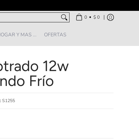
•
0
$ 0
OGAR Y MAS ...
OFERTAS
trado 12w
ndo Frío
:
S1255