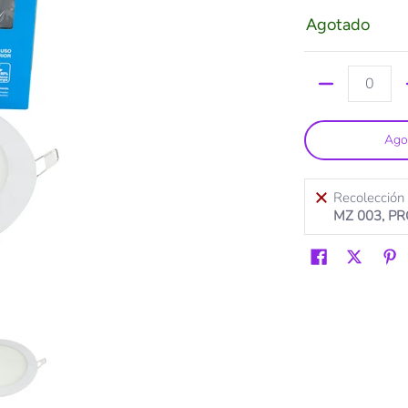
Agotado
Cantidad
Ago
Recolección
MZ 003, P
w Redondo Frío número de medios 0 miniatura
Empotrado 12w Redondo Frío número de medios 1 miniatura