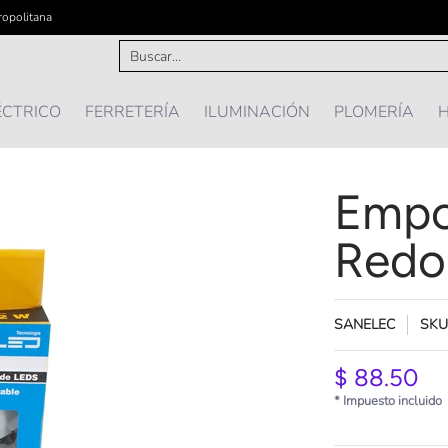
ropolitana
IÓN
PLOMERÍA
HOGAR Y MAS ...
OFERTAS
Buscar...
ÉCTRICO
FERRETERÍA
ILUMINACIÓN
PLOMERÍA
H
Empo
Redo
SANELEC
SKU
$ 88.50
* Impuesto incluido