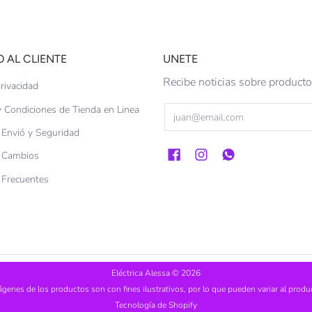
O AL CLIENTE
UNETE
Recibe noticias sobre produc
rivacidad
 Condiciones de Tienda en Linea
Email
e Envió y Seguridad
e Cambios
 Frecuentes
Eléctrica Alessa
© 2026
ágenes de los productos son con fines ilustrativos, por lo que pueden variar al produc
Tecnología de Shopify