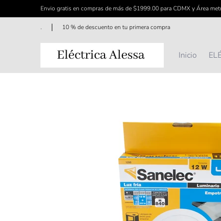
Envio gratis en compras de más de $1999.00 para CDMX y Área met
Saltar al contenido principal
Inicio
ELÉCTRICO
FERRETERÍA
ILUMINAC
.
10 % de descuento en tu primera compra
Inicio
EL
Saltar al contenido principal