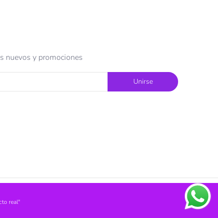
tos nuevos y promociones
Unirse
to real"