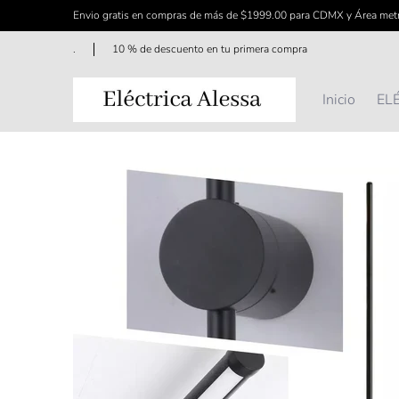
Envio gratis en compras de más de $1999.00 para CDMX y Área met
Saltar al contenido principal
Inicio
ELÉCTRICO
FERRETERÍA
ILUMINAC
.
10 % de descuento en tu primera compra
Inicio
EL
Saltar al contenido principal