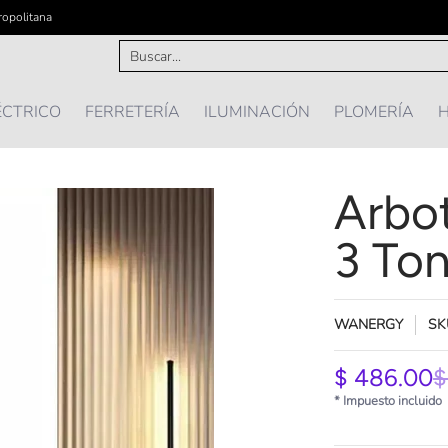
ropolitana
IÓN
PLOMERÍA
HOGAR Y MAS ...
OFERTAS
Buscar...
ÉCTRICO
FERRETERÍA
ILUMINACIÓN
PLOMERÍA
H
Arbo
3 To
WANERGY
SK
$ 486.00
$
* Impuesto incluido