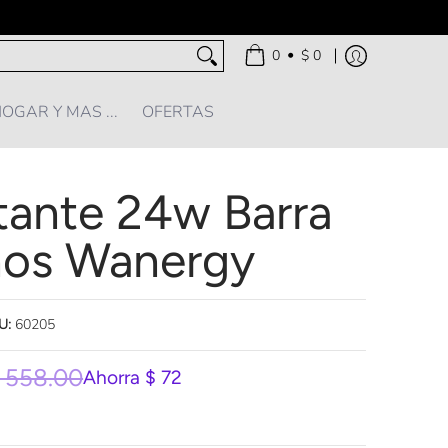
•
0
$ 0
OGAR Y MAS ...
OFERTAS
tante 24w Barra
nos Wanergy
U:
60205
 558.00
Ahorra
$ 72