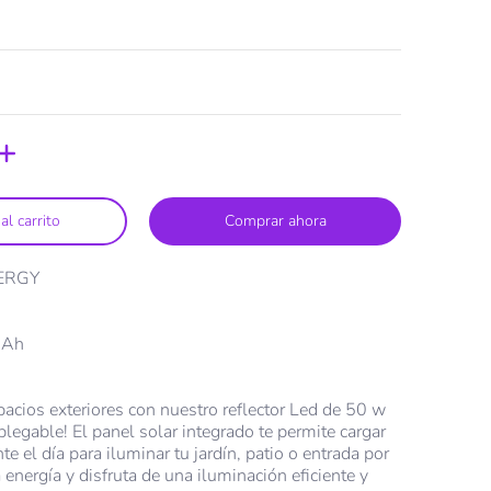
al carrito
Comprar ahora
ERGY
mAh
w
pacios exteriores con nuestro reflector Led de 50 w
plegable! El panel solar integrado te permite cargar
nte el día para iluminar tu jardín, patio o entrada por
 energía y disfruta de una iluminación eficiente y