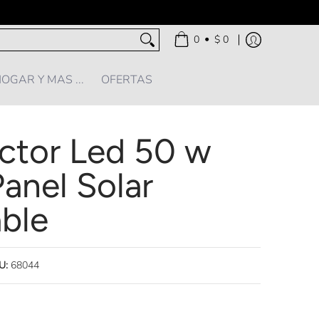
•
0
$ 0
OGAR Y MAS ...
OFERTAS
ector Led 50 w
anel Solar
ble
U:
68044