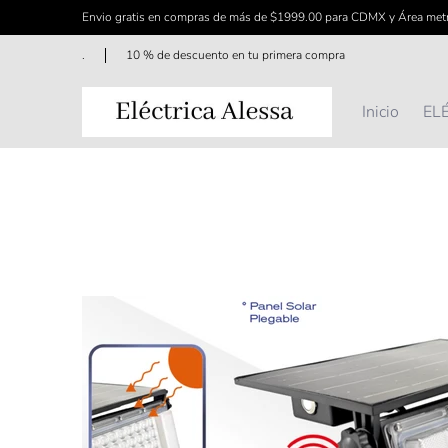
Envio gratis en compras de más de $1999.00 para CDMX y Área met
Saltar al contenido principal
Inicio
ELÉCTRICO
FERRETERÍA
ILUMINAC
.
10 % de descuento en tu primera compra
Inicio
EL
Saltar al contenido principal