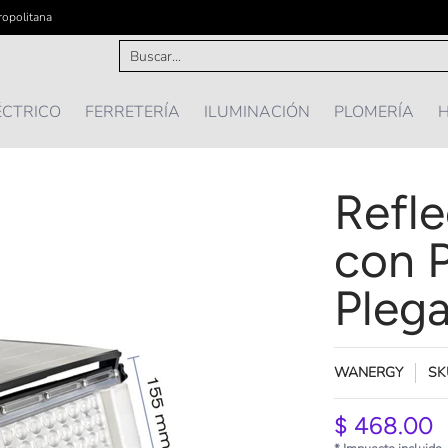
ropolitana
IÓN
PLOMERÍA
HOGAR Y MAS ...
OFERTAS
Buscar...
ÉCTRICO
FERRETERÍA
ILUMINACIÓN
PLOMERÍA
H
Refl
con P
Plega
WANERGY
SK
$ 468.00