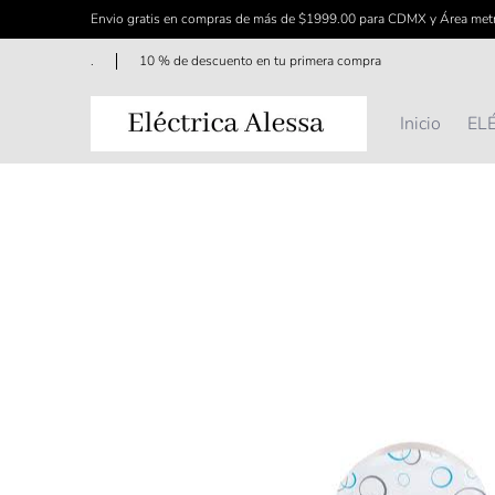
Envio gratis en compras de más de $1999.00 para CDMX y Área met
Saltar al contenido principal
Inicio
ELÉCTRICO
FERRETERÍA
ILUMINAC
.
10 % de descuento en tu primera compra
Inicio
EL
Saltar al contenido principal