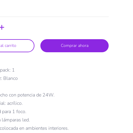
al carrito
Comprar ahora
pack: 1
z: Blanco
V
echo con potencia de 24W.
l: acrílico.
 para 1 foco.
 lámparas led.
 colocada en ambientes interiores.