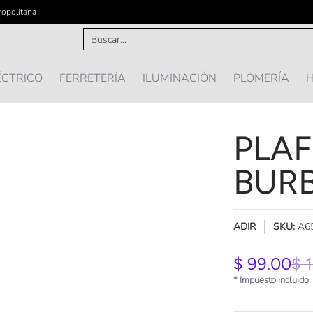
ropolitana
IÓN
PLOMERÍA
HOGAR Y MAS ...
OFERTAS
Buscar...
ÉCTRICO
FERRETERÍA
ILUMINACIÓN
PLOMERÍA
H
PLAF
BURB
ADIR
SKU:
A6
$ 99.00
$ 
* Impuesto incluido