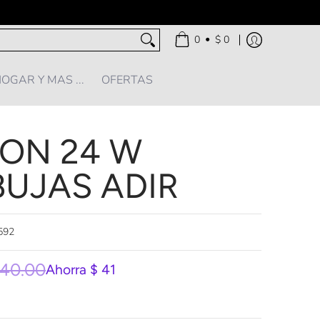
•
0
$ 0
OGAR Y MAS ...
OFERTAS
ON 24 W
UJAS ADIR
592
140.00
Ahorra
$ 41