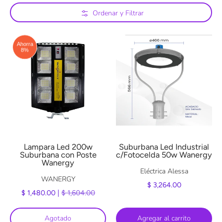
Saltar al contenido principal
Ordenar y Filtrar
Ahorra
8%
Lampara Led 200w
Suburbana Led Industrial
Suburbana con Poste
c/Fotocelda 50w Wanergy
Wanergy
Eléctrica Alessa
WANERGY
$ 3,264.00
$ 1,480.00 |
$ 1,604.00
Agotado
Agregar al carrito