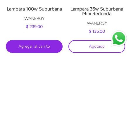
Lampara 100w Suburbana
Lampara 36w Suburbana
Mini Redonda
WANERGY
WANERGY
$ 239.00
$ 135.00
Agregar al carrito
Agotado
MÁS INFORMACIÓN
SERVICIO AL CLIENTE
UNETE
Recibe noticias sobre productos nuevos y