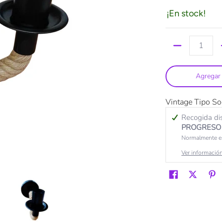
¡En stock!
Cantidad
Agregar 
Vintage Tipo S
Recogida di
PROGRESO 
Normalmente es
Ver información
os
Soga Wanergy número de medios 0 miniatura
rbotante vintage Tipo Soga Wanergy número de medios 1 miniatura
Arbotante vintage Tipo Soga Wanergy número de 