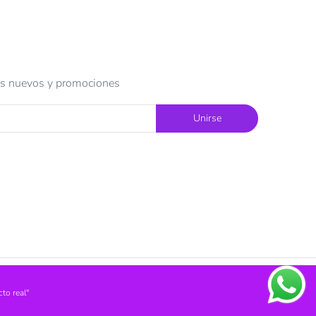
tos nuevos y promociones
Unirse
to real"