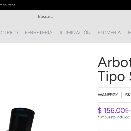
ropolitana
IÓN
PLOMERÍA
HOGAR Y MAS ...
OFERTAS
Buscar...
ÉCTRICO
FERRETERÍA
ILUMINACIÓN
PLOMERÍA
H
Arbo
Tipo
WANERGY
SK
$ 156.00
$
* Impuesto incluido