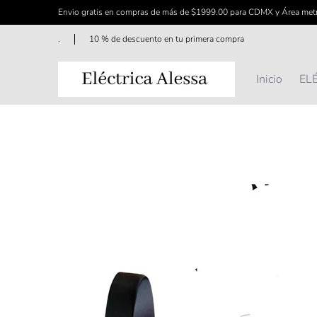
Envio gratis en compras de más de $1999.00 para CDMX y Área met
Saltar al contenido principal
Inicio
ELÉCTRICO
FERRETERÍA
ILUMINAC
.
10 % de descuento en tu primera compra
Inicio
EL
Saltar al contenido principal