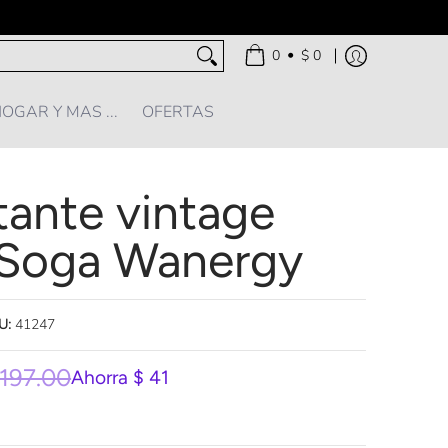
•
0
$ 0
OGAR Y MAS ...
OFERTAS
tante vintage
 Soga Wanergy
U:
41247
 197.00
Ahorra
$ 41