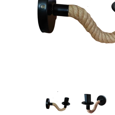
Arbotante vintage Tipo Soga Wanergy miniaturas de medi
Arbotante vintage Tipo 
A