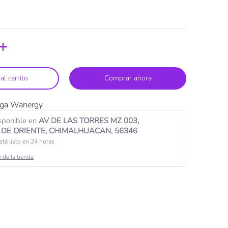
al carrito
Comprar ahora
oga Wanergy
sponible en
AV DE LAS TORRES MZ 003,
DE ORIENTE, CHIMALHUACAN, 56346
tá listo en 24 horas
 de la tienda
medios 2 miniatura