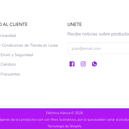
O AL CLIENTE
UNETE
Recibe noticias sobre produc
rivacidad
 Condiciones de Tienda en Linea
Email
e Envió y Seguridad
e Cambios
 Frecuentes
Eléctrica Alessa
© 2026
ágenes de los productos son con fines ilustrativos, por lo que pueden variar al produc
Tecnología de Shopify